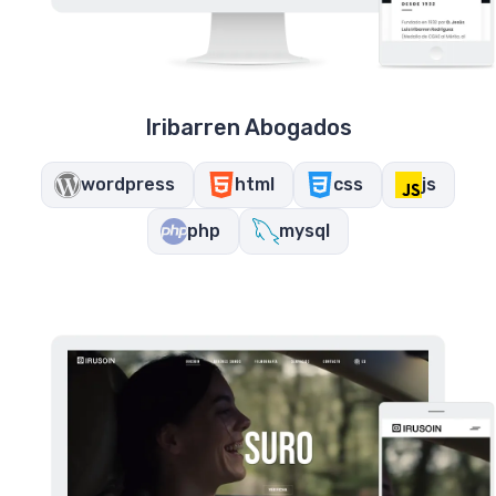
Iribarren Abogados
wordpress
html
css
js
php
mysql