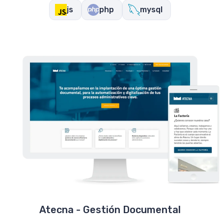
js
php
mysql
Atecna - Gestión Documental