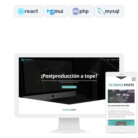
react
mui
php
mysql