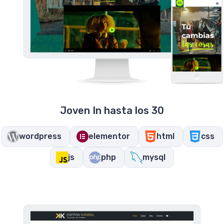
Joven In hasta los 30
wordpress
elementor
html
css
js
php
mysql