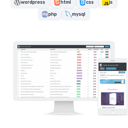
wordpress
html
css
js
php
mysql