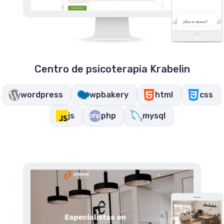
Centro de psicoterapia Krabelin
wordpress
wpbakery
html
css
js
php
mysql