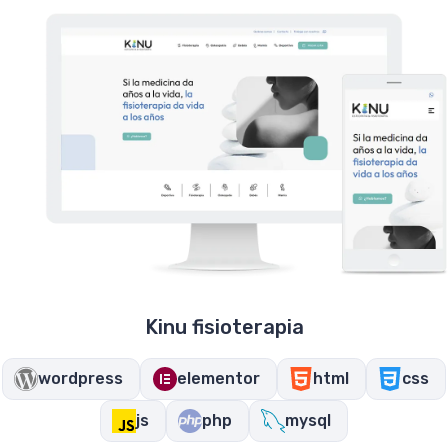
Kinu fisioterapia
wordpress
elementor
html
css
js
php
mysql