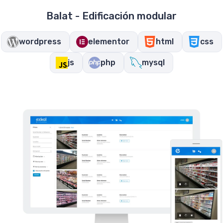
Balat - Edificación modular
wordpress
elementor
html
css
js
php
mysql