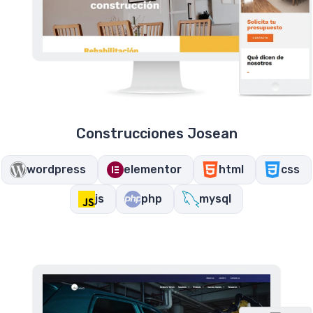
Construcciones Josean
wordpress
elementor
html
css
js
php
mysql