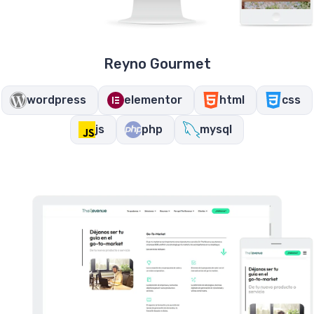
Reyno Gourmet
wordpress
elementor
html
css
js
php
mysql