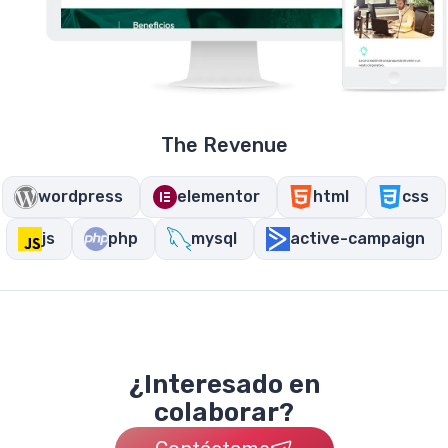
The Revenue
wordpress
elementor
html
css
js
php
mysql
active-campaign
¿Interesado en
colaborar?