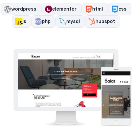
wordpress
elementor
html
css
js
php
mysql
hubspot