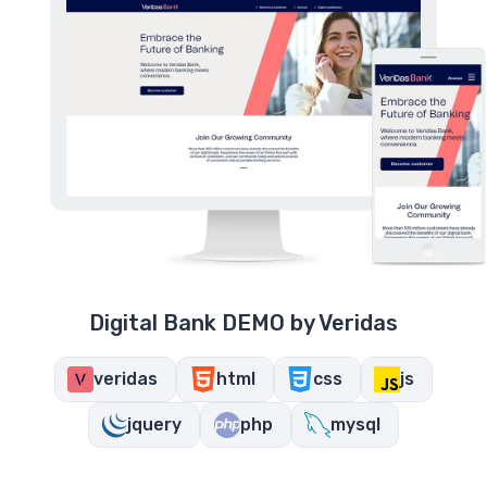
Digital Bank DEMO by Veridas
veridas
html
css
js
jquery
php
mysql