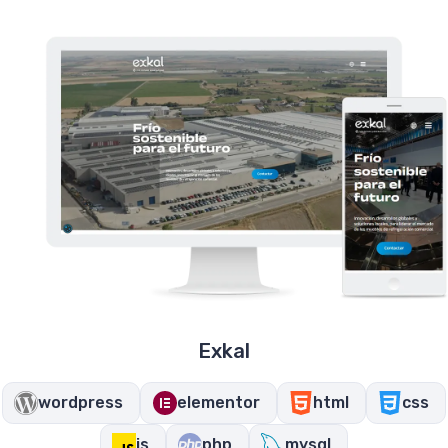
Exkal
wordpress
elementor
html
css
js
php
mysql