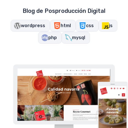
Blog de Posproducción Digital
wordpress
html
css
js
php
mysql