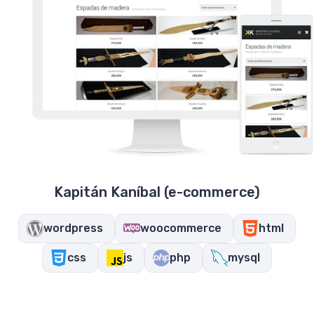
Kapitán Kaníbal (e-commerce)
wordpress
woocommerce
html
css
js
php
mysql