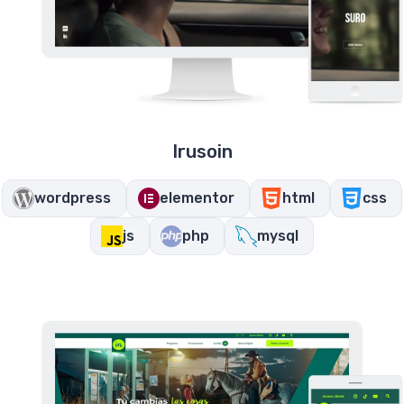
Irusoin
wordpress
elementor
html
css
js
php
mysql