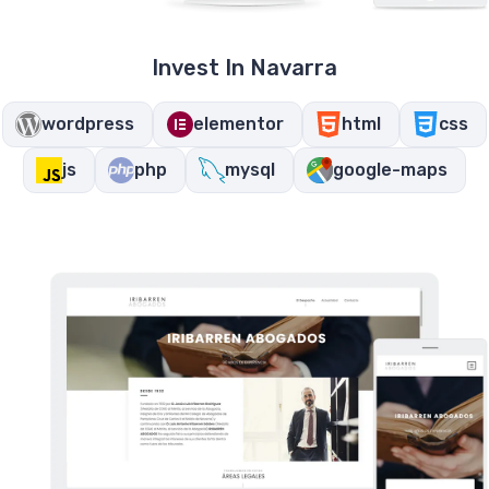
Invest In Navarra
wordpress
elementor
html
css
js
php
mysql
google-maps