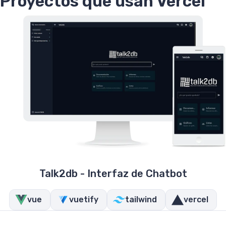
Proyectos que usan Vercel
Talk2db - Interfaz de Chatbot
vue
vuetify
tailwind
vercel